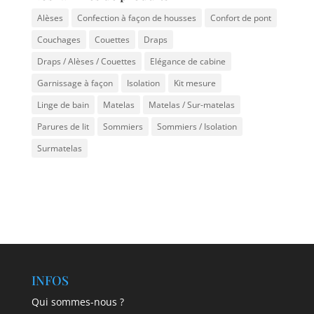
Alèses
Confection à façon de housses
Confort de pont
Couchages
Couettes
Draps
Draps / Alèses / Couettes
Elégance de cabine
Garnissage à façon
Isolation
Kit mesure
Linge de bain
Matelas
Matelas / Sur-matelas
Parures de lit
Sommiers
Sommiers / Isolation
Surmatelas
INFOS
Qui sommes-nous ?